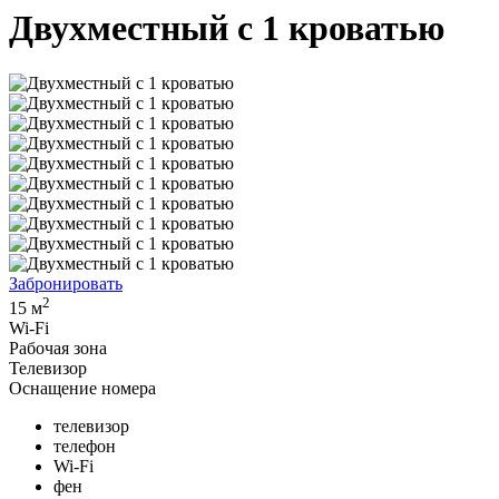
Двухместный с 1 кроватью
Забронировать
2
15 м
Wi-Fi
Рабочая зона
Телевизор
Оснащение номера
телевизор
телефон
Wi-Fi
фен