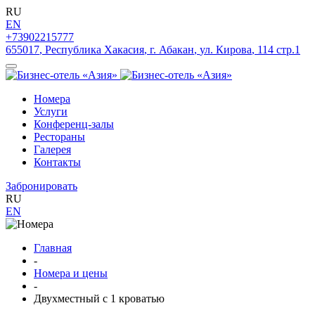
RU
EN
+73902215777
655017
,
Республика Хакасия
,
г. Абакан
,
ул. Кирова
,
114 стр.1
Номера
Услуги
Конференц-залы
Рестораны
Галерея
Контакты
Забронировать
RU
EN
Главная
-
Номера и цены
-
Двухместный с 1 кроватью